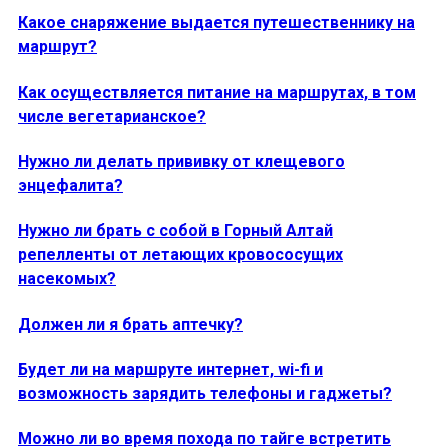
Какое снаряжение выдается путешественнику на
маршрут?
Как осуществляется питание на маршрутах, в том
числе вегетарианское?
Нужно ли делать прививку от клещевого
энцефалита?
Нужно ли брать с собой в Горный Алтай
репелленты от летающих кровососущих
насекомых?
Должен ли я брать аптечку?
Будет ли на маршруте интернет, wi-fi и
возможность зарядить телефоны и гаджеты?
Можно ли во время похода по тайге встретить