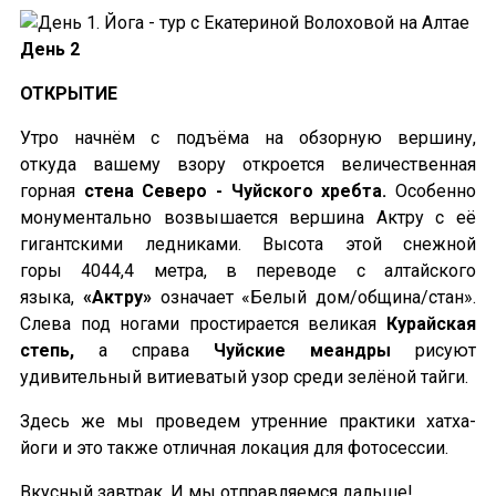
День 2
ОТКРЫТИЕ
Утро начнём с подъёма на обзорную вершину,
откуда вашему взору откроется величественная
горная
стена Северо - Чуйского хребта.
Особенно
монументально возвышается вершина Актру с её
гигантскими ледниками. Высота этой снежной
горы 4044,4 метра, в переводе с алтайского
языка,
«Актру»
означает «Белый дом/община/стан».
Слева под ногами простирается великая
Курайская
степь,
а справа
Чуйские меандры
рисуют
удивительный витиеватый узор среди зелёной тайги.
Здесь же мы проведем утренние практики хатха-
йоги и это также отличная локация для фотосессии.
Вкусный завтрак. И мы отправляемся дальше!