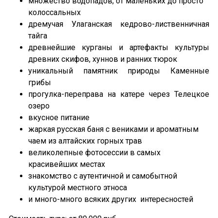
множество водопадов, от маленьких до просто
колоссальных
дремучая Улаганская кедрово-лиственничная
тайга
древнейшие курганы и артефакты культуры
древних скифов, хуннов и ранних тюрок
уникальный памятник природы Каменные
грибы
прогулка-переправа на катере через Телецкое
озеро
вкусное питание
жаркая русская баня с вениками и ароматным
чаем из алтайских горных трав
великолепные фотосессии в самых
красивейших местах
знакомство с аутентичной и самобытной
культурой местного этноса
и много-много всяких других интересностей