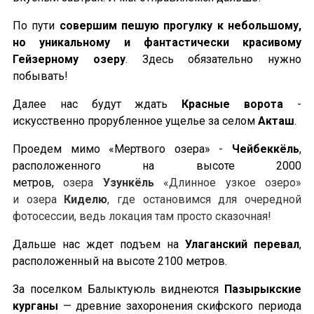
По пути
совершим пешую прогулку к небольшому,
но уникальному и фантастически красивому
Гейзерному озеру
. Здесь обязательно нужно
побывать!
Далее нас будут ждать
Красные ворота
-
искусственно прорубленное ущелье за селом
Акташ
.
Проедем мимо «Мертвого озера» -
Чейбеккёль
,
расположенного на высоте 2000
метров,
озера
Узункёль
«Длинное узкое озеро»
и озера
Киделю
, где остановимся для очередной
фотосессии, ведь локация там просто сказочная!
Дальше нас ждет подъем на
Улаганский перевал
,
расположенный на высоте 2100 метров.
За поселком Балыктуюль виднеются
Пазырыкские
курганы
— древние захоронения скифского периода