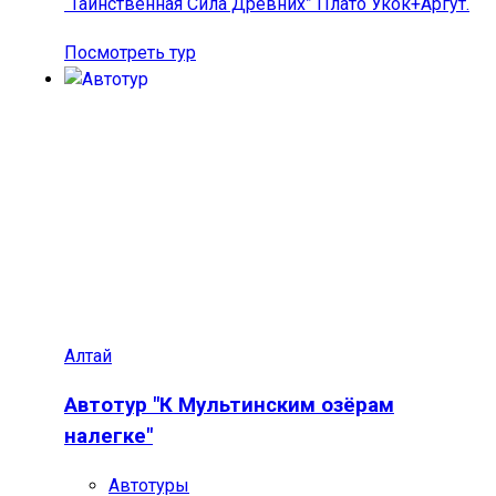
“Тайнственная Сила Древних” Плато Укок+Аргут.
Посмотреть тур
Алтай
Автотур "К Мультинским озёрам
налегке"
Автотуры